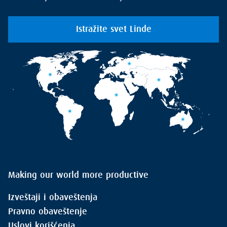
Istražite svet Linde
Making our world more productive
Izveštaji i obaveštenja
Pravno obaveštenje
Uslovi korišćenja