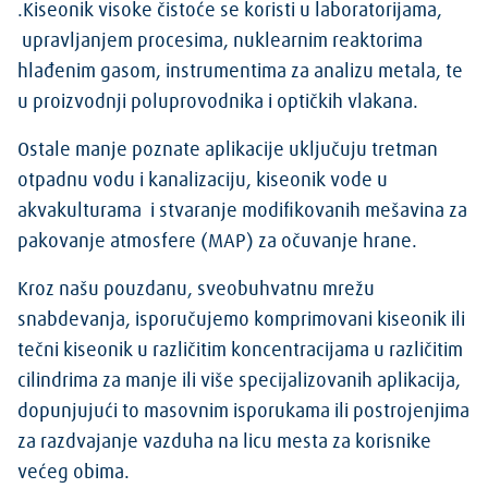
.Kiseonik visoke čistoće se koristi u laboratorijama,
upravljanjem procesima, nuklearnim reaktorima
hlađenim gasom, instrumentima za analizu metala, te
u proizvodnji poluprovodnika i optičkih vlakana.
Ostale manje poznate aplikacije uključuju tretman
otpadnu vodu i kanalizaciju, kiseonik vode u
akvakulturama i stvaranje modifikovanih mešavina za
pakovanje atmosfere (MAP) za očuvanje hrane.
Kroz našu pouzdanu, sveobuhvatnu mrežu
snabdevanja, isporučujemo komprimovani kiseonik ili
tečni kiseonik u različitim koncentracijama u različitim
cilindrima za manje ili više specijalizovanih aplikacija,
dopunjujući to masovnim isporukama ili postrojenjima
za razdvajanje vazduha na licu mesta za korisnike
većeg obima.