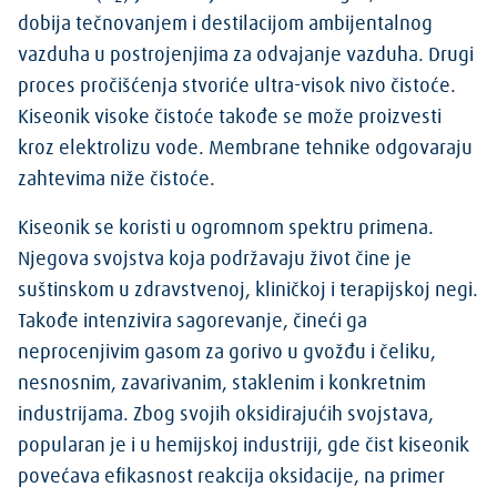
dobija tečnovanjem i destilacijom ambijentalnog
vazduha u postrojenjima za odvajanje vazduha. Drugi
proces pročišćenja stvoriće ultra-visok nivo čistoće.
Kiseonik visoke čistoće takođe se može proizvesti
kroz elektrolizu vode. Membrane tehnike odgovaraju
zahtevima niže čistoće.
Kiseonik se koristi u ogromnom spektru primena.
Njegova svojstva koja podržavaju život čine je
suštinskom u zdravstvenoj, kliničkoj i terapijskoj negi.
Takođe intenzivira sagorevanje, čineći ga
neprocenjivim gasom za gorivo u gvožđu i čeliku,
nesnosnim, zavarivanim, staklenim i konkretnim
industrijama. Zbog svojih oksidirajućih svojstava,
popularan je i u hemijskoj industriji, gde čist kiseonik
povećava efikasnost reakcija oksidacije, na primer