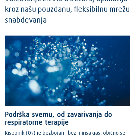
kroz našu pouzdanu, fleksibilnu mrežu
snabdevanja
Podrška svemu, od zavarivanja do
respiratorne terapije
Kiseonik (O
) je bezbojan i bez mirisa gas, obično se
2