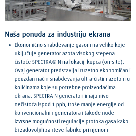
Naša ponuda za industriju ekrana
Ekonomično snabdevanje gasom na veliko koje
uključuje generator azota visokog stepena
čistoće SPECTRA® N na lokaciji kupca (on-site).
Ovaj generator predstavlja izuzetno ekonomičan i
pouzdan način snabdevanja ultra-čistim azotom u
količinama koje su potrebne proizvođačima
ekrana. SPECTRA N generatori imaju nivo
nečistoća ispod 1 ppb, troše manje energije od
konvencionalnih generatora i takođe nude
izvrsne mogućnosti regulacije protoka gasa kako
bi zadovoljili zahteve fabrike pri njenom