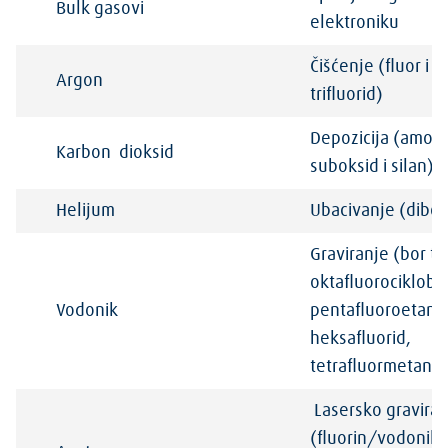
Bulk gasovi
elektroniku
Čišćenje (fluor i a
Argon
trifluorid)
Depozicija (amoni
Karbon
dioksid
suboksid i silan)
Helijum
Ubacivanje (dibora
Graviranje (bor tri
oktafluorociklobu
Vodonik
pentafluoroetan,
heksafluorid,
tetrafluormetan)
Lasersko graviran
(fluorin/vodonik,