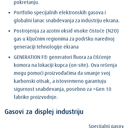
pokretanju.
Portfolio specijalnih elektronskih gasova i
globalni lanac snabdevanja za industriju ekrana.
Postrojenja za azotni oksid visoke čistoće (N2O)
gas u ključnim regionima za podršku narednoj
generaciji tehnologije ekrana
GENERATION F® generatori fluora za čišćenje
komora na lokaciji kupca (on-site). Ova rešenja
mogu pomoći proizvođačima da smanje svoj
karbonski otisak, a istovremeno garantuju
sigurnost snabdevanja, posebno za >Gen 10
fabrike proizvodnje.
Gasovi za displej industriju
Specijalni gasovi 