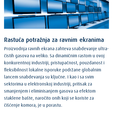
Rastuća potražnja za ravnim ekranima
Proizvodnja ravnih ekrana zahteva snabdevanje ultra-
čistih gasova na veliko. Sa dinamičnim rastom u ovoj
konkurentnoj industriji, pristupačnost, pouzdanost i
fleksibilnost lokalne isporuke podržane globalnim
lancem snabdevanja su ključne. I kao i sa svim
sektorima u elektronskoj industriji, pritisak za
smanjenjem i eliminisanjem gasova sa efektom
staklene bašte, naročito onih koji se koriste za
čišćenje komora, je u porastu.