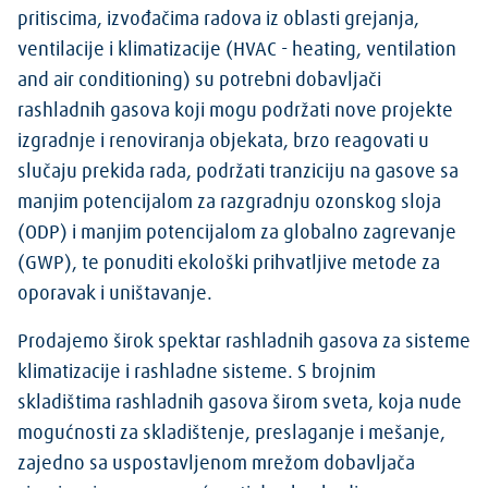
pritiscima, izvođačima radova iz oblasti grejanja,
ventilacije i klimatizacije (HVAC - heating, ventilation
and air conditioning) su potrebni dobavljači
rashladnih gasova koji mogu podržati nove projekte
izgradnje i renoviranja objekata, brzo reagovati u
slučaju prekida rada, podržati tranziciju na gasove sa
manjim potencijalom za razgradnju ozonskog sloja
(ODP) i manjim potencijalom za globalno zagrevanje
(GWP), te ponuditi ekološki prihvatljive metode za
oporavak i uništavanje.
Prodajemo širok spektar rashladnih gasova za sisteme
klimatizacije i rashladne sisteme. S brojnim
skladištima rashladnih gasova širom sveta, koja nude
mogućnosti za skladištenje, preslaganje i mešanje,
zajedno sa uspostavljenom mrežom dobavljača