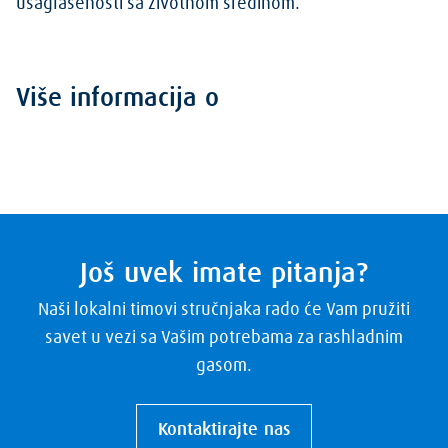
usaglašenosti sa životnom sredinom.
Više informacija o
Još uvek imate pitanja?
Naši lokalni timovi stručnjaka rado će Vam pružiti
savet u vezi sa Vašim potrebama za rashladnim
gasom.
Kontaktirajte nas