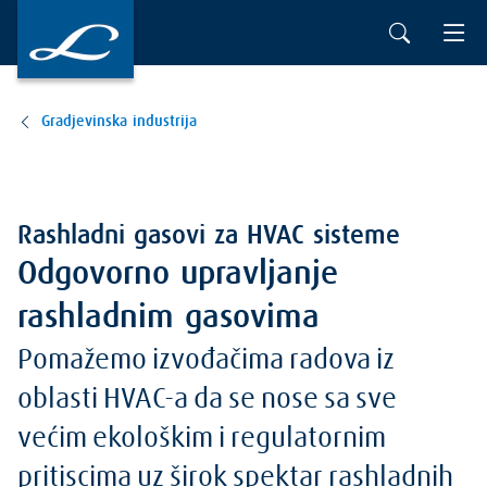
Gradjevinska industrija
Rashladni gasovi za HVAC sisteme
Odgovorno upravljanje
rashladnim gasovima
Pomažemo izvođačima radova iz
oblasti HVAC-a da se nose sa sve
većim ekološkim i regulatornim
pritiscima uz širok spektar rashladnih