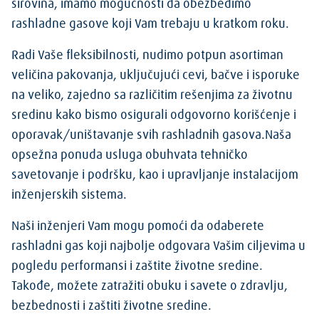
sirovina, imamo mogućnosti da obezbedimo
rashladne gasove koji Vam trebaju u kratkom roku.
Radi Vaše fleksibilnosti, nudimo potpun asortiman
veličina pakovanja, uključujući cevi, bačve i isporuke
na veliko, zajedno sa različitim rešenjima za životnu
sredinu kako bismo osigurali odgovorno korišćenje i
oporavak/uništavanje svih rashladnih gasova.Naša
opsežna ponuda usluga obuhvata tehničko
savetovanje i podršku, kao i upravljanje instalacijom
inženjerskih sistema.
Naši inženjeri Vam mogu pomoći da odaberete
rashladni gas koji najbolje odgovara Vašim ciljevima u
pogledu performansi i zaštite životne sredine.
Takođe, možete zatražiti obuku i savete o zdravlju,
bezbednosti i zaštiti životne sredine.