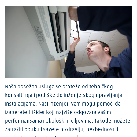
Naša opsežna usluga se proteže od tehničkog
konsaltinga i podrške do inženjerskog upravljanja
instalacijama. Naši inženjeri vam mogu pomoći da
izaberete frižider koji najviše odgovara vašim
performansama i ekološkim ciljevima. Takođe možete
zatražiti obuku i savete o zdravlju, bezbednosti i