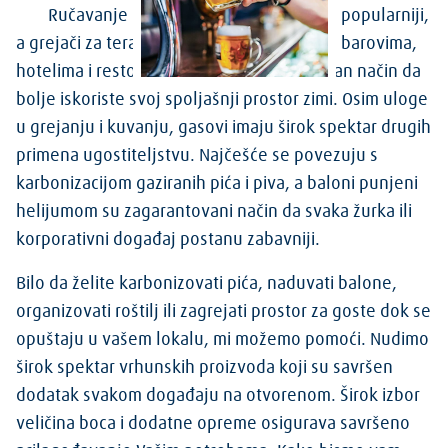
Ručavanje i piće na otvorenom sve su popularniji,
a grejači za terase i roštilji daju pabovima, barovima,
hotelima i restoranima prikladan i atraktivan način da
bolje iskoriste svoj spoljašnji prostor zimi. Osim uloge
u grejanju i kuvanju, gasovi imaju širok spektar drugih
primena ugostiteljstvu. Najčešće se povezuju s
karbonizacijom gaziranih pića i piva, a baloni punjeni
helijumom su zagarantovani način da svaka žurka ili
korporativni događaj postanu zabavniji.
Bilo da želite karbonizovati pića, naduvati balone,
organizovati roštilj ili zagrejati prostor za goste dok se
opuštaju u vašem lokalu, mi možemo pomoći. Nudimo
širok spektar vrhunskih proizvoda koji su savršen
dodatak svakom događaju na otvorenom. Širok izbor
veličina boca i dodatne opreme osigurava savršeno