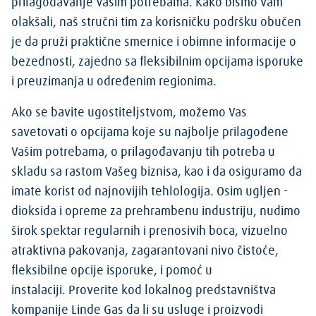
prilagođavanje Vašim potrebama. Kako bismo vam
olakšali, naš stručni tim za korisničku podršku obučen
je da pruži praktične smernice i obimne informacije o
bezednosti, zajedno sa fleksibilnim opcijama isporuke
i preuzimanja u određenim regionima.
Ako se bavite ugostiteljstvom, možemo Vas
savetovati o opcijama koje su najbolje prilagođene
Vašim potrebama, o prilagođavanju tih potreba u
skladu sa rastom Vašeg biznisa, kao i da osiguramo da
imate korist od najnovijih tehlologija. Osim ugljen -
dioksida i opreme za prehrambenu industriju, nudimo
širok spektar regularnih i prenosivih boca, vizuelno
atraktivna pakovanja, zagarantovani nivo čistoće,
fleksibilne opcije isporuke, i pomoć u
instalaciji. Proverite kod lokalnog predstavništva
kompanije Linde Gas da li su usluge i proizvodi