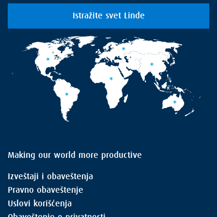
Istražite svet Linde
Making our world more productive
Izveštaji i obaveštenja
Pravno obaveštenje
Uslovi korišćenja