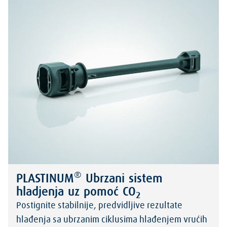
®
PLASTINUM
Ubrzani sistem
hladjenja uz pomoć CO
2
Postignite stabilnije, predvidljive rezultate
hlađenja sa ubrzanim ciklusima hlađenjem vrućih