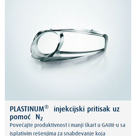
®
PLASTINUM
injekcijski pritisak uz
pomoć N
2
Povećajte produktivnost i manji škart u GAIM-u sa
isplativim rešenjima za snabdevanje koja