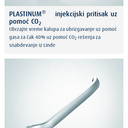
®
PLASTINUM
injekcijski pritisak uz
pomoć CO
2
Ubrzajte vreme kalupa za ubrizgavanje uz pomoć
gasa za čak 40% uz pomoć CO
rešenja za
2
snabdevanje iz Linde