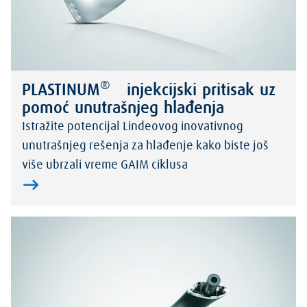
®
PLASTINUM
injekcijski pritisak uz
pomoć unutrašnjeg hlađenja
Istražite potencijal Lindeovog inovativnog
unutrašnjeg rešenja za hlađenje kako biste još
više ubrzali vreme GAIM ciklusa