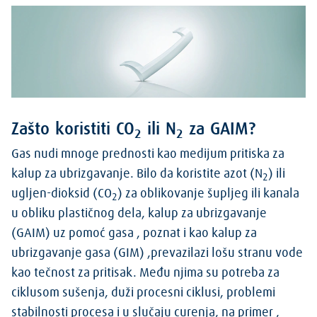
Zašto koristiti CO
ili N
za GAIM?
2
2
Gas nudi mnoge prednosti kao medijum pritiska za
kalup za ubrizgavanje. Bilo da koristite azot (N
) ili
2
ugljen-dioksid (CO
) za oblikovanje šupljeg ili kanala
2
u obliku plastičnog dela, kalup za ubrizgavanje
(GAIM) uz pomoć gasa , poznat i kao kalup za
ubrizgavanje gasa (GIM) ,prevazilazi lošu stranu vode
kao tečnost za pritisak. Među njima su potreba za
ciklusom sušenja, duži procesni ciklusi, problemi
stabilnosti procesa i u slučaju curenja, na primer ,