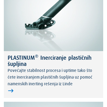
®
PLASTINUM
Inerciranje plastičnih
šupljina
Povećajte stabilnost procesa i uptime tako što
ćete inerciranjem plastičnih šupljina uz pomoć
namenskih inerting rešenja iz Linde