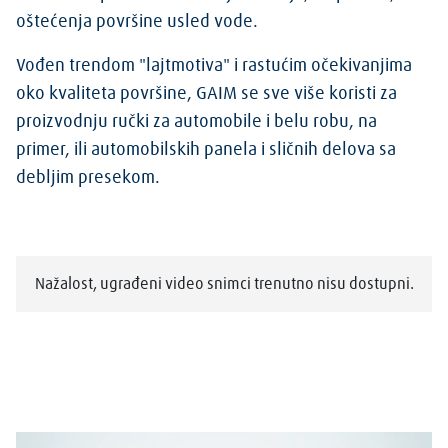
oštećenja površine usled vode.
Vođen trendom "lajtmotiva" i rastućim očekivanjima
oko kvaliteta površine, GAIM se sve više koristi za
proizvodnju ručki za automobile i belu robu, na
primer, ili automobilskih panela i sličnih delova sa
debljim presekom.
Nažalost, ugrađeni video snimci trenutno nisu dostupni.