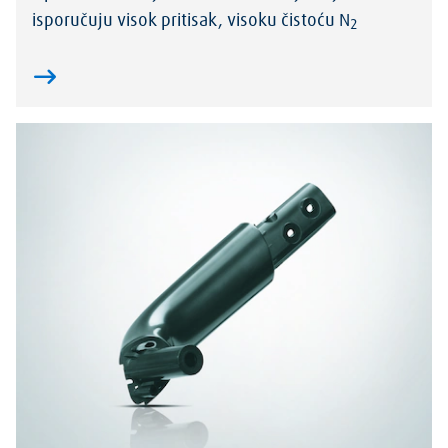
isporučuju visok pritisak, visoku čistoću N
2