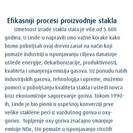
Efikasniji procesi proizvodnje stakla
Umetnost izrade stakla stara je više od 5.000
godina. U Linde-u napravili smo važne korake kako
bismo poboljšali ovaj drevni zanat na način koji
pomaže industriji u ispunjavanju ciljeva današnje
uštede energije, dekarbonizacije, produktivnosti,
kvaliteta i smanjenja emisija gasova. Uz ponudu naših
industrijskih gasova, tehnologija i opreme, možemo
pomoći u poboljšanju kvaliteta stakla i uštedi novca
kroz ekonomičnije sagorevanje goriva. Tokom 1990-
ih, Linde je bio pionir u uspešnoj konverziji prve
velike staklene peći iz vazdušnog goriva u oxy-
gorivo. Topljenje oxy goriva značajno smanjuje
emisije NOx, što pomaže u ispunjavanju strožih