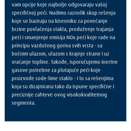
vam opcije koje najbolje odgovaraju vašoj
specifičnoj peći. Nudimo raznolik skup rešenja
koje se baziraju na kiseoniku za povećanje
brzine povlačenja stakla, produženje trajanja
peći i smanjenje emisija NOx peći koje rade na
principu vazdušnog goriva svih vrsta - sa
bočnim ulazom, ulazom s krajnje strane i uz
vraćanje topline. Takođe, isporučujemo inertne
gasove potrebne za plutajuće peći koje
proizvode sode-lime staklo - i to sa rešenjima
koja su dizajnirana tako da ispune specifične i
preciznije zahteve ovog visokokvalitetnog
segmenta.