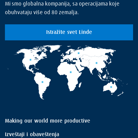
Mi smo globalna kompanija, sa operacijama koje
obuhvataju više od 80 zemalja.
Istražite svet Linde
Making our world more productive
Izveštaji i obaveštenja