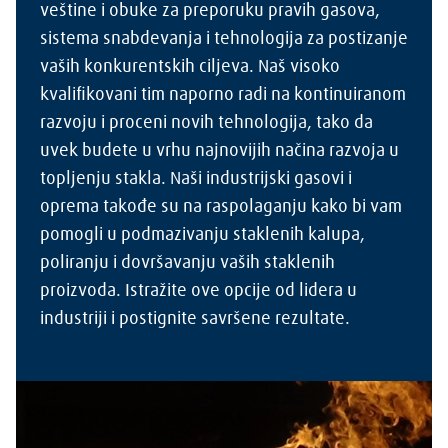
veštine i obuke za preporuku pravih gasova,
sistema snabdevanja i tehnologija za postizanje
vaših konkurentskih ciljeva. Naš visoko
kvalifikovani tim naporno radi na kontinuiranom
razvoju i proceni novih tehnologija, tako da
uvek budete u vrhu najnovijih načina razvoja u
topljenju stakla. Naši industrijski gasovi i
oprema takođe su na raspolaganju kako bi vam
pomogli u podmazivanju staklenih kalupa,
poliranju i dovršavanju vaših staklenih
proizvoda. Istražite ove opcije od lidera u
industriji i postignite savršene rezultate.