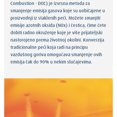
Combustion - DOC) je izvrsna metoda za
smanjenje emisija gasova koje su uobičajene u
proizvodnji iz staklenih peći. Možete smanjiti
emisije azotnih oksida (NOx) i čestica, čime ćete
dobiti radno okruženje koje je više prijateljski
nastorojeno prema životnoj okolini. Konverzija
tradicionalne peći koja radi na principu
vazdušnog goriva omogućava smanjenje ovih
emisija čak do 90% u nekim slučajevima.