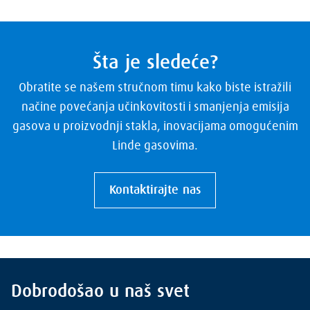
Šta je sledeće?
Obratite se našem stručnom timu kako biste istražili
načine povećanja učinkovitosti i smanjenja emisija
gasova u proizvodnji stakla, inovacijama omogućenim
Linde gasovima.
Kontaktirajte nas
Dobrodošao u naš svet