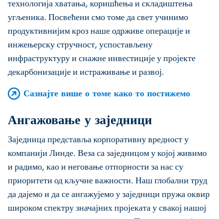
технологија хватања, коришћења и складиштења
угљеника. Посвећени смо томе да свет учинимо
продуктивнијим кроз наше одрживе операције и
инжењерску стручност, успостављену
инфраструктуру и снажне инвестиције у пројекте
декарбонизације и истраживање и развој.
Сазнајте више о томе како то постижемо
Ангажовање у заједници
Заједница представља корпоративну вредност у
компанији Линде. Веза са заједницом у којој живимо
и радимо, као и неговање отпорности за нас су
приоритети од кључне важности. Наш глобални труд
да дајемо и да се ангажујемо у заједници пружа оквир
широком спектру значајних пројеката у свакој нашој