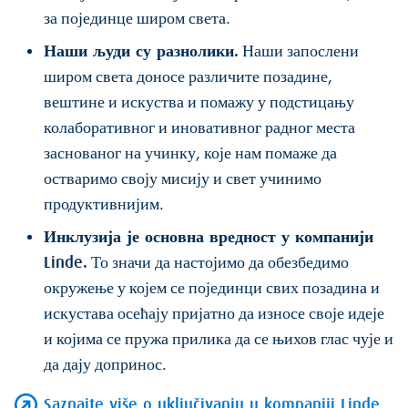
за појединце широм света.
Наши људи су разнолики.
Наши запослени
широм света доносе различите позадине,
вештине и искуства и помажу у подстицању
колаборативног и иновативног радног места
заснованог на учинку, које нам помаже да
остваримо своју мисију и свет учинимо
продуктивнијим.
Инклузија је основна вредност у компанији
Linde.
То значи да настојимо да обезбедимо
окружење у којем се појединци свих позадина и
искустава осећају пријатно да износе своје идеје
и којима се пружа прилика да се њихов глас чује и
да дају допринос.
Saznajte više o uključivanju u kompaniji Linde