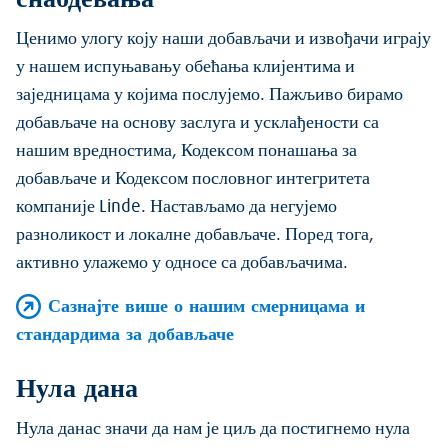
Ценимо улогу коју наши добављачи и извођачи играју
у нашем испуњавању обећања клијентима и
заједницама у којима послујемо. Пажљиво бирамо
добављаче на основу заслуга и усклађености са
нашим вредностима, Кодексом понашања за
добављаче и Кодексом пословног интегритета
компаније Linde. Настављамо да негујемо
разноликост и локалне добављаче. Поред тога,
активно улажемо у односе са добављачима.
Сазнајте више о нашим смерницама и
стандардима за добављаче
Нула дана
Нула данас значи да нам је циљ да постигнемо нула