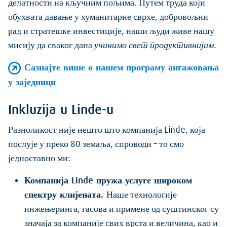
делатности на кључним пољима. Путем труда који
обухвата давање у хуманитарне сврхе, добровољни
рад и стратешке инвестиције, наши људи живе нашу
мисију да сваког дана
учинимо свет продуктивнијим
.
Сазнајте више о нашем програму ангажовања
у заједници
Inkluzija u Linde-u
Разноликост није нешто што компанија Linde, која
послује у преко 80 земаља, спроводи – то смо
једноставно ми:
Компанија Linde пружа услуге широком
спектру клијената.
Наше технологије
инжењеринга, гасова и примене од суштинског су
значаја за компаније свих врста и величина, као и