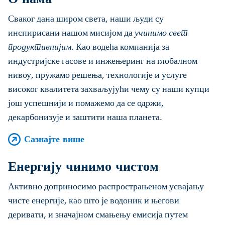
Сваког дана широм света, наши људи су
инспирисани нашом мисијом да
учинимо свет
продуктивнијим
. Као водећа компанија за
индустријске гасове и инжењеринг на глобалном
нивоу, пружамо решења, технологије и услуге
високог квалитета захваљујући чему су наши купци
још успешнији и помажемо да се одржи,
декарбонизује и заштити наша планета.
Сазнајте више
Енергију чинимо чистом
Активно доприносимо распрострањеном усвајању
чисте енергије, као што је водоник и његови
деривати, и значајном смањењу емисија путем