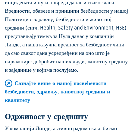
инцидената и нула повреда данас и сваког дана.
Вредности, обавезе и принципи безбедности у нашој
Политици о здрављу, безбедности и животној
средини (енгл. Health, Safety and Environment, HSE)
представљају темељ за Нула данас у компанији
Линде, а наша кључна вредност за безбедност чини
да смо сваког дана усредређени на оно што је
најважније: добробит наших људи, животну средину
и заједнице у којима послујемо.
Сазнајте више о нашој посвећености
безбедности, здрављу, животној средини и
квалитету
Одрживост у средишту
У компанији Линде, активно радимо како бисмо