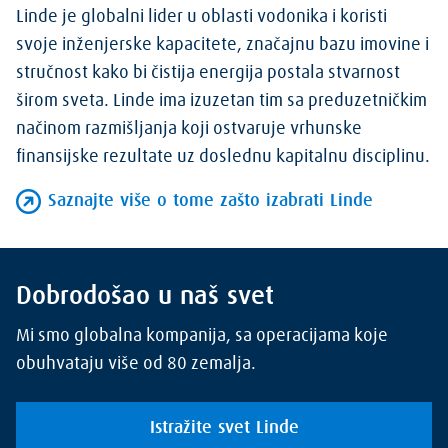
Linde je globalni lider u oblasti vodonika i koristi
svoje inženjerske kapacitete, značajnu bazu imovine i
stručnost kako bi čistija energija postala stvarnost
širom sveta. Linde ima izuzetan tim sa preduzetničkim
načinom razmišljanja koji ostvaruje vrhunske
finansijske rezultate uz doslednu kapitalnu disciplinu.
Saznajte više o tome zašto izabrati Linde
Dobrodošao u naš svet
Mi smo globalna kompanija, sa operacijama koje
obuhvataju više od 80 zemalja.
Istražite svet Linde