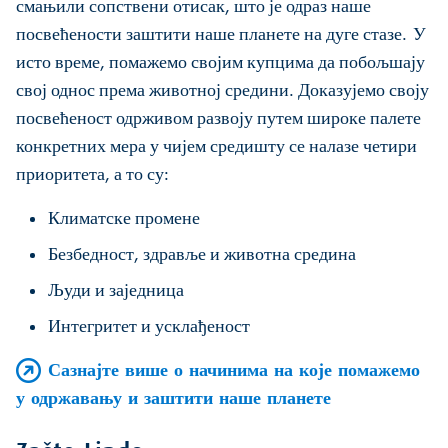
смањили сопствени отисак, што је одраз наше
посвећености заштити наше планете на дуге стазе. У
исто време, помажемо својим купцима да побољшају
свој однос према животној средини. Доказујемо своју
посвећеност одрживом развоју путем широке палете
конкретних мера у чијем средишту се налазе четири
приоритета, а то су:
Климатске промене
Безбедност, здравље и животна средина
Људи и заједница
Интегритет и усклађеност
Сазнајте више о начинима на које помажемо
у одржавању и заштити наше планете