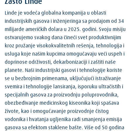
Zašto Linde
Linde je vodeća globalna kompanija u oblasti
industrijskih gasova i inženjeringa sa prodajom od 34
milijarde američkih dolara u 2025. godini. Svoju misiju
ostvarujemo svakog dana čineći svet produktivnijim
kroz pružanje visokokvalitetnih rešenja, tehnologija i
usluga koje našim kupcima omogućavaju veći uspeh i
doprinose održivosti, dekarbonizaciji i zaštiti naše
planete. Naši industrijski gasovi i tehnologije koriste
se u bezbrojnim primenama, uključujući istraživanje
svemira i tehnologije lansiranja, isporuku ultračistih i
specijalnih gasova za proizvodnju poluprovodnika,
obezbeđivanje medicinskog kiseonika koji spašava
živote, kao i omogućavanje proizvodnje čistog
vodonika i hvatanja ugljenika radi smanjenja emisija
gasova sa efektom staklene bašte. Više od 50 godina