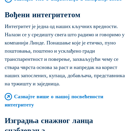
Вођени интегритетом
Интегритет је једна од наших кључних вредности.
Налази се у средишту свега што радимо и говоримо у
компанији Линде. Понашање које је етичко, пуно
поштовања, поштено и усклађено гради
транспарентност и поверење, захваљујући чему се
ствара чврста основа за раст и напредак на корист
наших запослених, купаца, добављача, представника
на тржишту и заједница.
Сазнајте више о нашој посвећености
интегритету
Изградња снажног ланца
снабдевања