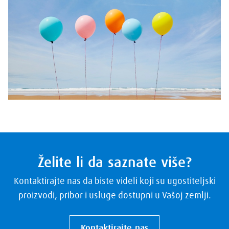
Želite li da saznate više?
Kontaktirajte nas da biste videli koji su ugostiteljski
proizvodi, pribor i usluge dostupni u Vašoj zemlji.
Kontaktirajte nas