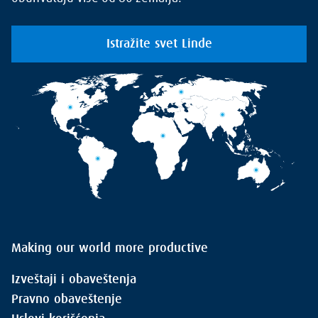
Istražite svet Linde
Making our world more productive
Izveštaji i obaveštenja
Pravno obaveštenje