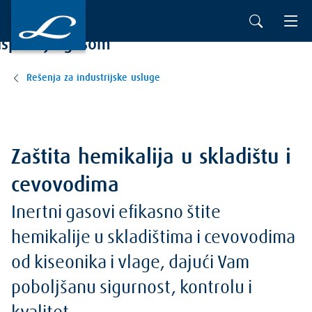
Sušenje, inertizacija, zaštitno prekrivanje i
ispiranje gasom
Rešenja za industrijske usluge
Zaštita hemikalija u skladištu i
cevovodima
Inertni gasovi efikasno štite
hemikalije u skladištima i cevovodima
od kiseonika i vlage, dajući Vam
poboljšanu sigurnost, kontrolu i