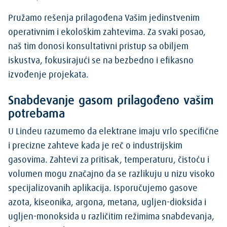
Pružamo rešenja prilagođena Vašim jedinstvenim
operativnim i ekološkim zahtevima. Za svaki posao,
naš tim donosi konsultativni pristup sa obiljem
iskustva, fokusirajući se na bezbedno i efikasno
izvođenje projekata.
Snabdevanje gasom prilagođeno vašim
potrebama
U Lindeu razumemo da elektrane imaju vrlo specifične
i precizne zahteve kada je reč o industrijskim
gasovima. Zahtevi za pritisak, temperaturu, čistoću i
volumen mogu značajno da se razlikuju u nizu visoko
specijalizovanih aplikacija. Isporučujemo gasove
azota, kiseonika, argona, metana, ugljen-dioksida i
ugljen-monoksida u različitim režimima snabdevanja,