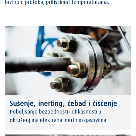
brzinom protoka, pritiscima i temperaturama.
Sušenje, inerting, ćebad i čišćenje
Poboljšanje bezbednosti i efikasnosti u
okruženjima elektrana inertnim gasovima