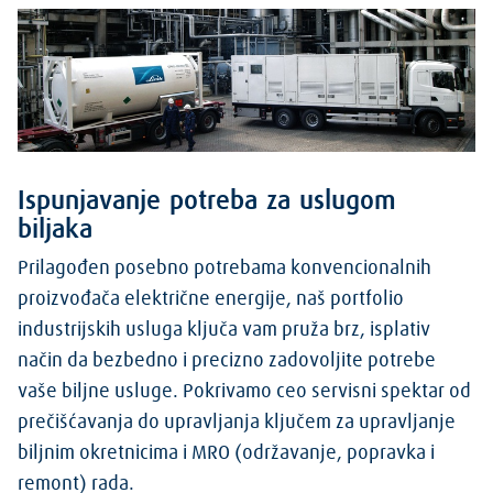
Ispunjavanje potreba za uslugom
biljaka
Prilagođen posebno potrebama konvencionalnih
proizvođača električne energije, naš portfolio
industrijskih usluga ključa vam pruža brz, isplativ
način da bezbedno i precizno zadovoljite potrebe
vaše biljne usluge. Pokrivamo ceo servisni spektar od
prečišćavanja do upravljanja ključem za upravljanje
biljnim okretnicima i MRO (održavanje, popravka i
remont) rada.