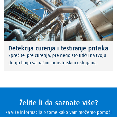
Detekcija curenja i testiranje pritiska
Sprečite pre curenja, pre nego što utiču na tvoju
donju liniju sa našim industrijskim uslugama.
Želite li da saznate više?
Za više informacija o tome kako Vam možemo pomoći