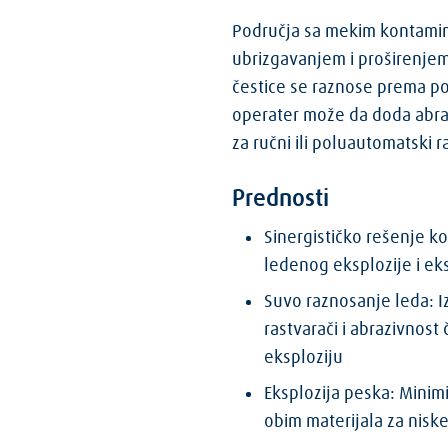
Područja sa mekim kontamin
ubrizgavanjem i proširenje
čestice se raznose prema pov
operater može da doda abra
za ručni ili poluautomatski r
Prednosti
Sinergističko rešenje k
ledenog eksplozije i ek
Suvo raznosanje leda: I
rastvarači i abrazivnost
eksploziju
Eksplozija peska: Minimi
obim materijala za nisk