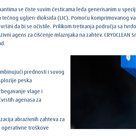
antima se čiste suvim česticama leda generisanim u speci
m tečnog ugljen-dioksida (LIC). Pomoću komprimovanog vaz
ršini da bi se očistile. Prilikom tretiranja područja sa tvr
zivni agens za čišćenje mlaznjaka na zahtev. CRYOCLEAN S
ad.
ombinujući prednosti i suvog
splozije peska
zbegavanje vlage i
 čvrstih agenasa za
zacija abrazivnih zahteva za
e operativne troškove