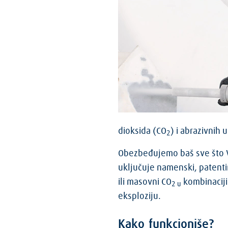
dioksida (CO
) i abrazivnih 
2
Obezbeđujemo baš sve što V
uključuje namenski, patenti
ili masovni CO
kombinaciji
2 u
eksploziju.
Kako funkcioniše?