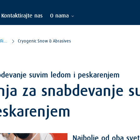
Kontaktirajte nas
O nama
Pretreatment & Finishing
Cryogenic Snow & Abrasives
devanje suvim ledom i peskarenjem
ja za snabdevanje s
eskarenjem
Najbolje od oba sve