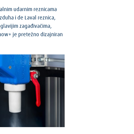
jalnim udarnim reznicama
duha i de Laval reznica,
doglavijim zagađivačima,
now+ je pretežno dizajniran