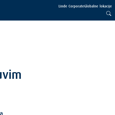
Linde Corporate
Globalne lokacije
uvim
ta