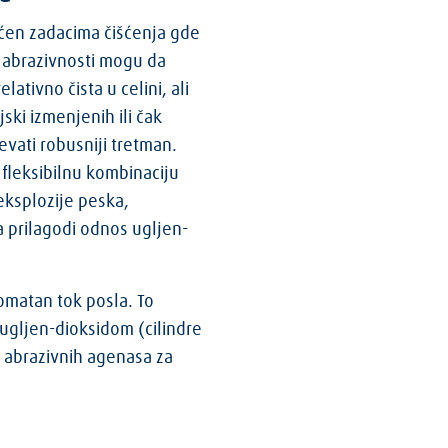
en zadacima čišćenja gde
i abrazivnosti mogu da
lativno čista u celini, ali
ski izmenjenih ili čak
vati robusniji tretman.
 fleksibilnu kombinaciju
eksplozije peska,
 prilagodi odnos ugljen-
omatan tok posla. To
ugljen-dioksidom (cilindre
a abrazivnih agenasa za