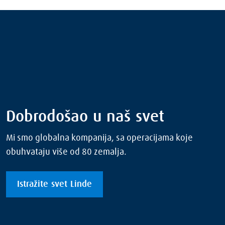
Dobrodošao u naš svet
Mi smo globalna kompanija, sa operacijama koje
obuhvataju više od 80 zemalja.
Istražite svet Linde