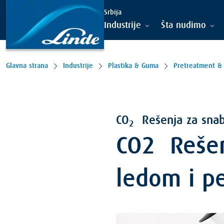
Srbija
Industrije
Šta nudimo
Glavna strana
Industrije
Plastika & Guma
CO
Rešenja za snab
2
CO2 Rešen
ledom i p