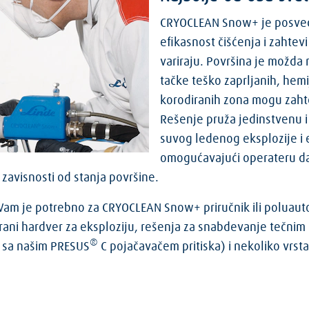
CRYOCLEAN Snow+ je posveć
efikasnost čišćenja i zahtev
variraju. Površina je možda re
tačke teško zaprljanih, hemij
korodiranih zona mogu zahte
Rešenje pruža jedinstvenu i
suvog ledenog eksplozije i 
omogućavajući operateru da
u zavisnosti od stanja površine.
am je potrebno za CRYOCLEAN Snow+ priručnik ili poluaut
rani hardver za eksploziju, rešenja za snabdevanje tečnim 
®
 sa našim PRESUS
C pojačavačem pritiska) i nekoliko vrst