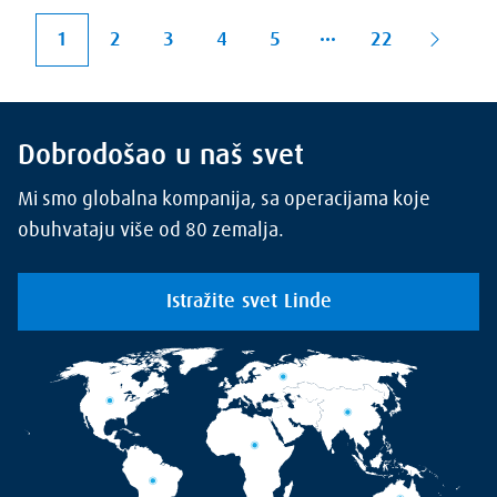
1
2
3
4
5
22
Dobrodošao u naš svet
Mi smo globalna kompanija, sa operacijama koje
obuhvataju više od 80 zemalja.
Istražite svet Linde