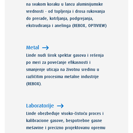
na svakom koraku u lancu aluminijumske
vrednosti - od topljenja i drosa rukovanja
do prerade, kotrljanja, podgrejanja,
ekstrudiranja i anelinga (REBOX, OPTIVIEW)
Metal
Linde nudi širok spektar gasova i rešenja
po meri za povećanje efikasnosti i
smanjenje uticaja na životnu sredinu u
različitim procesima metalne industrije
(REBOX).
Laboratorije
Linde obezbeđuje visoko-čistoću proces i
kalibracione gasove, bespotrebne gasne
mešavine i precizno projektovanu opremu