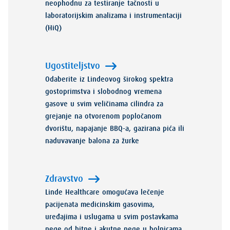
neophodnu za testiranje tačnosti u
laboratorijskim analizama i instrumentaciji
(HiQ)
Ugostiteljstvo
Odaberite iz Lindeovog širokog spektra
gostoprimstva i slobodnog vremena
gasove u svim veličinama cilindra za
grejanje na otvorenom popločanom
dvorištu, napajanje BBQ-a, gazirana pića ili
naduvavanje balona za žurke
Zdravstvo
Linde Healthcare omogućava lečenje
pacijenata medicinskim gasovima,
uređajima i uslugama u svim postavkama
nege od hitne i akutne nege u bolnicama