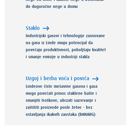
do dugoročne nege u domu
Staklo
Industrijski gasovi i tehnologije zasnovane
na gasu iz Linde imaju potencijal da
povećaju produktivnost, poboljšaju kvalitet
i smanje emisije u industriji stakla
Uzgoj i berba voća i povrća
Lindeove čiste mešavine gasova i gasa
mogu povećati prinos staklene bašte i
smanjiti troškove, ubrzati sazrevanje i
zaštititi proizvode posle žetve - bez
ostavljanja ikakvih zaostaka (BANARG)